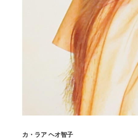
カ・ラア ヘオ智子