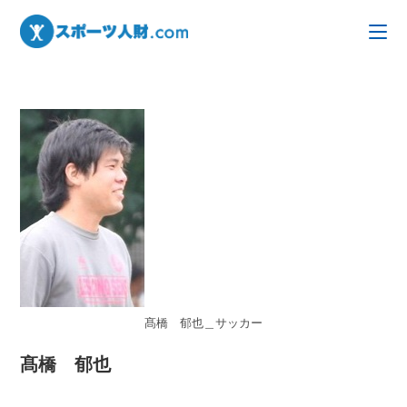
髙橋 郁也＿サッカー
髙橋 郁也