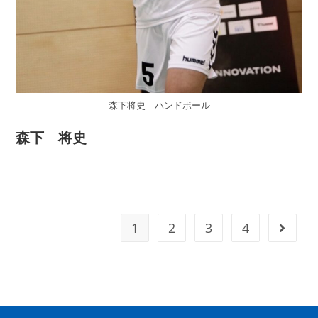
森下将史｜ハンドボール
森下 将史
1
2
3
4