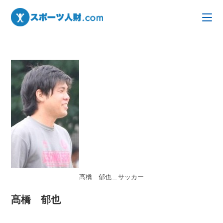
髙橋 郁也＿サッカー
髙橋 郁也