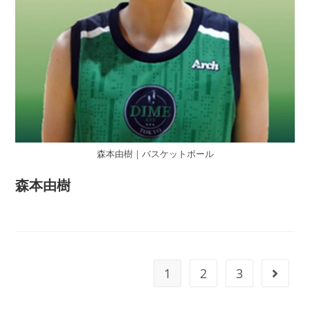
森本由樹｜バスケットボール
森本由樹
1
2
3