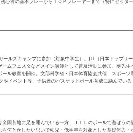
・初心者の基本プレーからＴＯＰプレーヤーまで（特にセッタ
全農ガールズキャンプに参加（対象中学生）。JTL（日本トップ
ゲームフェスタなどメイン講師として普及活動に参加。夢先生へ
ボール教室を開催。文部科学省・日本体育協会共催 スポーツ
ックやイベント等、子供達のバスケットボール育成に励んでいる
ば全国各地に足を運んでいる一方、ＪＴＬのボールで遊ぼうの
れを何とかしたい思いで幼児・低学年を対象とした基礎体力・