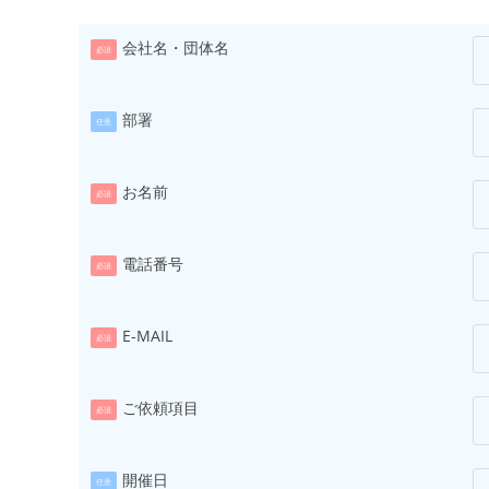
会社名・団体名
必須
部署
任意
お名前
必須
電話番号
必須
E-MAIL
必須
ご依頼項目
必須
開催日
任意